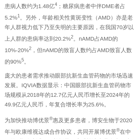
4
患病人数约为1.48亿
；糖尿病患者中伴DME者占
1
5.2%
。另外，年龄相关性黄斑变性（AMD）亦是老
年人群视力低下乃至失明的主要原因，在我国70岁以
2
上人群的患病率达到20.2%
。nAMD占AMD的
2
10%-20%
，但nAMD的致盲人数约占AMD致盲人数
5
的90%
。
庞大的患者需求推动眼部抗新生血管药物的市场迅速
发展。IQVIA数据显示：中国眼部抗新生血管药物市
场规模从2018年的12.7亿元人民币增长至2024年的
49.9亿元人民币，年复合增长率为25.6%。
®
为加快推动博优景
惠及更多患者，博安生物于2020
®
年与欧康维视达成合作协议，共同开展博优景
在中