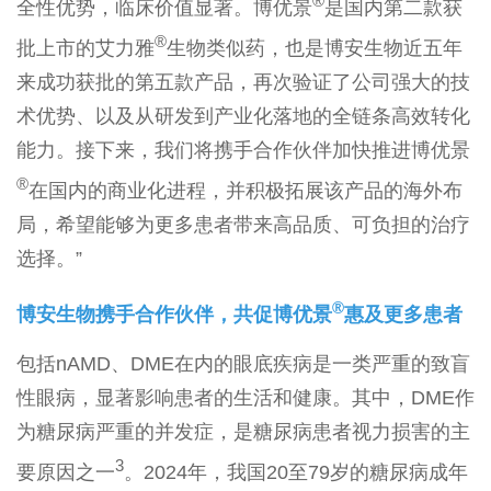
®
全性优势，临床价值显著。博优景
是国内第二款获
®
批上市的艾力雅
生物类似药，也是博安生物近五年
来成功获批的第五款产品，再次验证了公司强大的技
术优势、以及从研发到产业化落地的全链条高效转化
能力。接下来，我们将携手合作伙伴加快推进博优景
®
在国内的商业化进程，并积极拓展该产品的海外布
局，希望能够为更多患者带来高品质、可负担的治疗
选择。”
®
博安生物携手合作伙伴，共促博优景
惠及更多患者
包括nAMD、DME在内的眼底疾病是一类严重的致盲
性眼病，显著影响患者的生活和健康。其中，DME作
为糖尿病严重的并发症，是糖尿病患者视力损害的主
3
要原因之一
。2024年，我国20至79岁的糖尿病成年