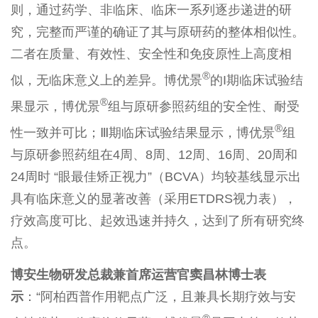
则，通过药学、非临床、临床一系列逐步递进的研
究，完整而严谨的确证了其与原研药的整体相似性。
二者在质量、有效性、安全性和免疫原性上高度相
®
似，无临床意义上的差异。博优景
的I期临床试验结
®
果显示，博优景
组与原研参照药组的安全性、耐受
®
性一致并可比；Ⅲ期临床试验结果显示，博优景
组
与原研参照药组在4周、8周、12周、16周、20周和
24周时 “眼最佳矫正视力”（BCVA）均较基线显示出
具有临床意义的显著改善（采用ETDRS视力表），
疗效高度可比、起效迅速并持久，达到了所有研究终
点。
博安生物研发总裁兼首席运营官窦昌林博士表
示
：“阿柏西普作用靶点广泛，且兼具长期疗效与安