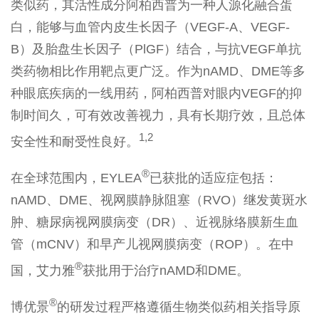
类似药，其活性成分阿柏西普为一种人源化融合蛋
白，能够与血管内皮生长因子（VEGF-A、VEGF-
B）及胎盘生长因子（PlGF）结合，与抗VEGF单抗
类药物相比作用靶点更广泛。作为nAMD、DME等多
种眼底疾病的一线用药，阿柏西普对眼内VEGF的抑
制时间久，可有效改善视力，具有长期疗效，且总体
1,2
安全性和耐受性良好。
®
在全球范围内，EYLEA
已获批的适应症包括：
nAMD、DME、视网膜静脉阻塞（RVO）继发黄斑水
肿、糖尿病视网膜病变（DR）、近视脉络膜新生血
管（mCNV）和早产儿视网膜病变（ROP）。在中
®
国，艾力雅
获批用于治疗nAMD和DME。
®
博优景
的研发过程严格遵循生物类似药相关指导原