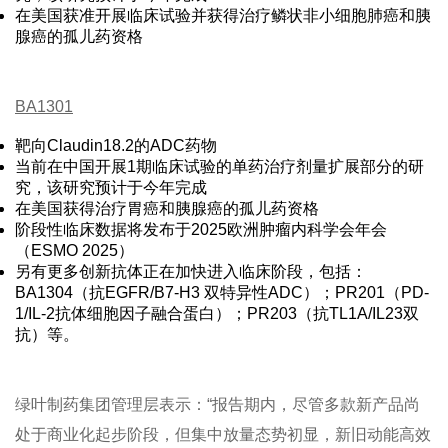
在美国获准开展临床试验并获得治疗鳞状非小细胞肺癌和胰
腺癌的孤儿药资格
BA1301
靶向Claudin18.2的ADC药物
当前在中国开展1期临床试验的单药治疗剂量扩展部分的研
究，该研究预计于今年完成
在美国获得治疗胃癌和胰腺癌的孤儿药资格
阶段性临床数据将发布于2025欧洲肿瘤内科学会年会
（ESMO 2025）
另有更多创新抗体正在加快进入临床阶段，包括：
BA1304（抗EGFR/B7-H3 双特异性ADC）；PR201（PD-
1/IL-2抗体细胞因子融合蛋白）；PR203（抗TL1A/IL23双
抗）等。
绿叶制药集团管理层表示：“报告期内，尽管多款新产品尚
处于商业化起步阶段，但集中放量态势初显，新旧动能高效