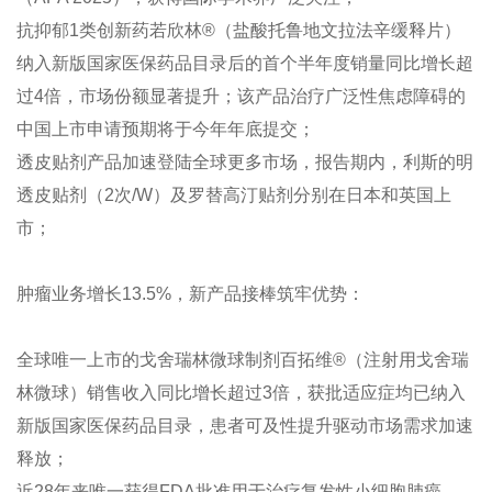
抗抑郁1类创新药若欣林®（盐酸托鲁地文拉法辛缓释片）
纳入新版国家医保药品目录后的首个半年度销量同比增长超
过4倍，市场份额显著提升；该产品治疗广泛性焦虑障碍的
中国上市申请预期将于今年年底提交；
透皮贴剂产品加速登陆全球更多市场，报告期内，利斯的明
透皮贴剂（2次/W）及罗替高汀贴剂分别在日本和英国上
市；
肿瘤业务增长13.5%，新产品接棒筑牢优势：
全球唯一上市的戈舍瑞林微球制剂百拓维®（注射用戈舍瑞
林微球）销售收入同比增长超过3倍，获批适应症均已纳入
新版国家医保药品目录，患者可及性提升驱动市场需求加速
释放；
近28年来唯一获得FDA批准用于治疗复发性小细胞肺癌